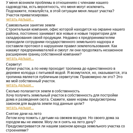
У меня возникли проблемы в отношениях с членами нашего
садоводства, есть вероятность, что меня могут исключить.
Подскажите, пожалуйста, в этой ситуации меня лишат участка?
Участок приватизирован.
читать дальше...
Самовольное занятие земли
Строительная компания, офис которой находится на окраине нашего
района, постоянно занимает все новые и новые территории для
складирования своей продукции. Недавно к предпринимателям
приходили сотрудники государственного земельного надзора и
составили протокол о нарушении правил землепользования. Как
накажут предпринимателей и смогут ли они продолжать незаконное
расширение границ собственной компании?
читать дальше...
Сервитут
Купил участок, а по нему проходит тропинка до единственного в
деревне колодца с питьевой водой. Я возмутился, но, оказывается, эта
тропинка является публичным сервитутом. Правомерно ли это? Это
же мой собственный участок.
читать дальше...
Сколько полагается земли в собственность
Хочу получить земельный участок в собственность для постройки
дома и разведения скота. Скажите, какие нормы предусмотрены
законом для выдела земли под данные цели?
читать дальше...
Снятие дачи на лето
Летом хочу пожить с детьми на свежем воздухе. Но своего дома за
городом мы не имеем. Могу ли я снять на лето дачу?
Предусматривается ли нашим законом аренда земельного участка со
строениями?