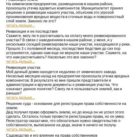
На химическом предприятии, размещенном в нашем районе,
произошла утечка ядовитых компонентов. Муниципалитет принял
решение о реквизиции нашего участка, объяснив это угрозой
проникновения вредных веществ в сточные воды и поверхностный
слой земли. Законно ли это?
читать дальше...
Реквизиция и ее последствия
Скажите, могу ли я рассчитывать на оплату моего реквизированного
участка? В связи с наводнением в нашем районе, у меня, и у
нескольких соседей реквизировали наши участки, находящиеся у реки.
Прошло 3 с половиной месяца, последствия бедствия до сих пор
устраняются, однако нам еще не вернули наши участки. Скажите, на
что нам рассчитывать? Насколько это все законно?
читать дальше...
Реквизиция участка
Мой дачный домик находится недалеко от химического завода.
Несколько месяцев назад на предприятии произошла утечка вредных
компонентов. В результате ко мне пришли представители и
администрации и вручили документы о реквизиции участка. Что
означает данное понятие? Смогу ли я пользоваться землей, как и
раньше?
читать дальше...
Решение суда - основание для регистрации права собственности на
землю
Дед получил право оформить землю, но до конца он не успел этого
сделать. Осталось только провести регистрацию права, но он умер.
Регистратор сказал мне, что обязательно нужно свидетельство о
собственности, выписанное на деда, иначе я ничего не получу.
читать дальше...
Садоводство и его влияние на права собственников