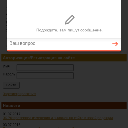
03.07.2016
Недавно вышла новая версия редакции Земельного Кодекса
Российской Федерации. Мы, как всегда, не пропустили мимо
изменения, произошедшие в нашем законодательстве. Последняя
версия редакции документа уже выложена на сайте и готова для
скачивания в формате MS WORD. Заходите в раздел загрузок и
скачивайте обновленный Земельный Кодекс РФ.
Комментарии:
Комментариев нет.
Авторизация/Регистрация на сайте
Имя
Пароль
Зарегистрироваться
Новости
01.07.2017
ЗК РФ претерпел изменения и выложен на сайте в новой редакции
03.07.2016