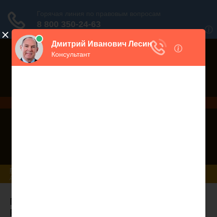
Дежурный юрист, звоните!
938-86-71
Москва и МО
(499)
467-34-68
СПб и ЛО
(812)
Все регионы
8 800 350-24-63
Главная
-->
Новости
--> Последняя редакция Земельного Кодекса РФ
доступна для ознакомления
Последняя редакция Земельного Кодекса
РФ доступна для ознакомления