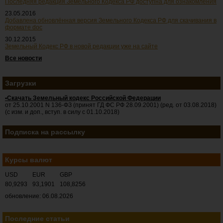
Последняя редакция Земельного Кодекса РФ доступна для ознакомления
23.05.2016
Добавлена обновлённая версия Земельного Кодекса РФ для скачивания в
формате doc
30.12.2015
Земельный Кодекс РФ в новой редакции уже на сайте
Все новости
Загрузки
•Скачать Земельный кодекс Российской Федерации
от 25.10.2001 N 136-ФЗ (принят ГД ФС РФ 28.09.2001) (ред. от 03.08.2018)
(с изм. и доп., вступ. в силу с 01.10.2018)
Подписка на рассылку
Курсы валют
USD
EUR
GBP
80,9293
93,1901
108,8256
обновление: 06.08.2026
Последние статьи