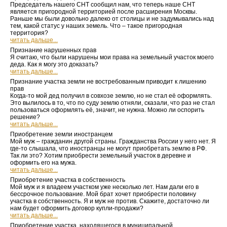
Председатель нашего СНТ сообщил нам, что теперь наше СНТ
является пригородной территорией после расширения Москвы.
Раньше мы были довольно далеко от столицы и не задумывались над
тем, какой статус у наших земель. Что – такое пригородная
территория?
читать дальше...
Признание нарушенных прав
Я считаю, что были нарушены мои права на земельный участок моего
деда. Как я могу это доказать?
читать дальше...
Признание участка земли не востребованным приводит к лишению
прав
Когда-то мой дед получил в совхозе землю, но не стал её оформлять.
Это вылилось в то, что по суду землю отняли, сказали, что раз не стал
пользоваться оформлять её, значит, не нужна. Можно ли оспорить
решение?
читать дальше...
Приобретение земли иностранцем
Мой муж – гражданин другой страны. Гражданства России у него нет. Я
где-то слышала, что иностранцы не могут приобретать землю в РФ.
Так ли это? Хотим приобрести земельный участок в деревне и
оформить его на мужа.
читать дальше...
Приобретение участка в собственность
Мой муж и я владеем участком уже несколько лет. Нам дали его в
бессрочное пользование. Мой брат хочет приобрести половину
участка в собственность. Я и муж не против. Скажите, достаточно ли
нам будет оформить договор купли-продажи?
читать дальше...
Приобретение участка, находящегося в муниципальной