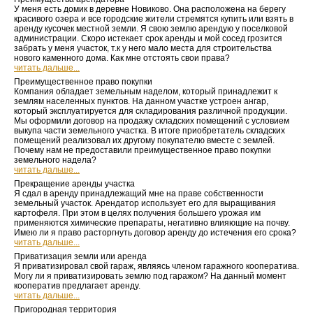
У меня есть домик в деревне Новиково. Она расположена на берегу
красивого озера и все городские жители стремятся купить или взять в
аренду кусочек местной земли. Я свою землю арендую у поселковой
администрации. Скоро истекает срок аренды и мой сосед грозится
забрать у меня участок, т.к у него мало места для строительства
нового каменного дома. Как мне отстоять свои права?
читать дальше...
Преимущественное право покупки
Компания обладает земельным наделом, который принадлежит к
землям населенных пунктов. На данном участке устроен ангар,
который эксплуатируется для складирования различной продукции.
Мы оформили договор на продажу складских помещений с условием
выкупа части земельного участка. В итоге приобретатель складских
помещений реализовал их другому покупателю вместе с землей.
Почему нам не предоставили преимущественное право покупки
земельного надела?
читать дальше...
Прекращение аренды участка
Я сдал в аренду принадлежащий мне на праве собственности
земельный участок. Арендатор использует его для выращивания
картофеля. При этом в целях получения большего урожая им
применяются химические препараты, негативно влияющие на почву.
Имею ли я право расторгнуть договор аренду до истечения его срока?
читать дальше...
Приватизация земли или аренда
Я приватизировал свой гараж, являясь членом гаражного кооператива.
Могу ли я приватизировать землю под гаражом? На данный момент
кооператив предлагает аренду.
читать дальше...
Пригородная территория