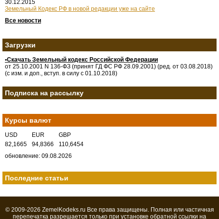
30.12.2015
Земельный Кодекс РФ в новой редакции уже на сайте
Все новости
Загрузки
•Скачать Земельный кодекс Российской Федерации
от 25.10.2001 N 136-ФЗ (принят ГД ФС РФ 28.09.2001) (ред. от 03.08.2018)
(с изм. и доп., вступ. в силу с 01.10.2018)
Подписка на рассылку
Курсы валют
USD
EUR
GBP
82,1665
94,8366
110,6454
обновление: 09.08.2026
Последние статьи
© 2009-2026 ZemelKodeks.ru Все права защищены. Полная или частичная
перепечатка разрешается только при установке обратной
ссылки
на