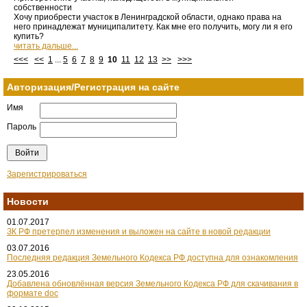
собственности
Хочу приобрести участок в Ленинградской области, однако права на
него принадлежат муниципалитету. Как мне его получить, могу ли я его
купить?
читать дальше...
<<<
<<
1
...
5
6
7
8
9
10
11
12
13
>>
>>>
Авторизация/Регистрация на сайте
Имя
Пароль
Зарегистрироваться
Новости
01.07.2017
ЗК РФ претерпел изменения и выложен на сайте в новой редакции
03.07.2016
Последняя редакция Земельного Кодекса РФ доступна для ознакомления
23.05.2016
Добавлена обновлённая версия Земельного Кодекса РФ для скачивания в
формате doc