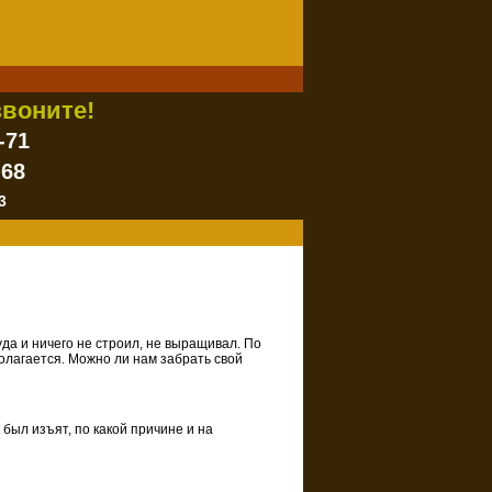
воните!
-71
-68
3
уда и ничего не строил, не выращивал. По
полагается. Можно ли нам забрать свой
 был изъят, по какой причине и на