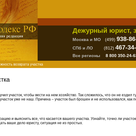
Дежурный юрист, з
938-86
Москва и МО
(499)
467-34
СПб и ЛО
(812)
Все регионы
8 800 350-24-6
ожность возврата участка
стка
учил участок, чтобы вести на нем хозяйство. Так сложилось, что он не ездил т
участок уже не наш. Причина – участок был брошен и не использовался, как 
цию и выяснить все, что касается вашего участка. Узнайте, точно ли участок
ать ваше дело юристу, ситуация не из простых.