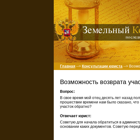
Главная
-->
Консультации юриста
--> Возм
Возможность возврата уча
Вопрос:
В свое время мой отец десять лет назад пол
прошествии времени нам было сказано, что 
участок обратно?
Отвечает юрист:
Советую для начала обратиться в администра
основании каких документов. Советую перед