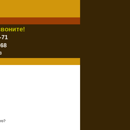
воните!
-71
-68
3
его?