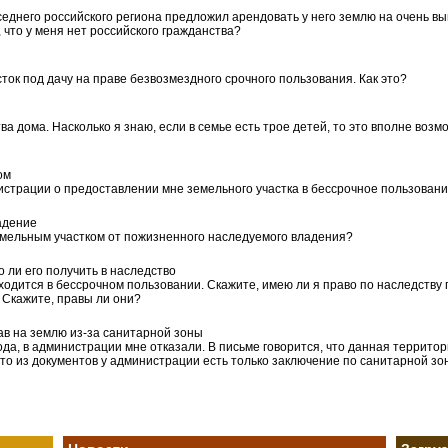
седнего российского региона предложил арендовать у него землю на очень вы
 что у меня нет российского гражданства?
ок под дачу на праве безвозмездного срочного пользования. Как это?
а дома. Насколько я знаю, если в семье есть трое детей, то это вполне возм
ом
истрации о предоставлении мне земельного участка в бессрочное пользован
адение
емельным участком от пожизненного наследуемого владения?
 ли его получить в наследство
аходится в бессрочном пользовании. Скажите, имею ли я право по наследств
. Скажите, правы ли они?
ав на землю из-за санитарной зоны
да, в администрации мне отказали. В письме говорится, что данная территор
что из документов у администрации есть только заключение по санитарной зо