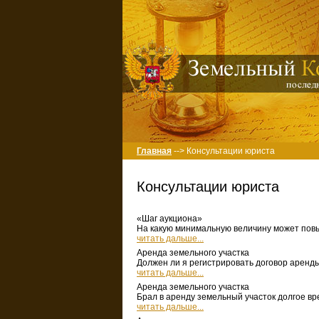
Главная
--> Консультации юриста
Консультации юриста
«Шаг аукциона»
На какую минимальную величину может повы
читать дальше...
Аренда земельного участка
Должен ли я регистрировать договор аренды
читать дальше...
Аренда земельного участка
Брал в аренду земельный участок долгое вр
читать дальше...