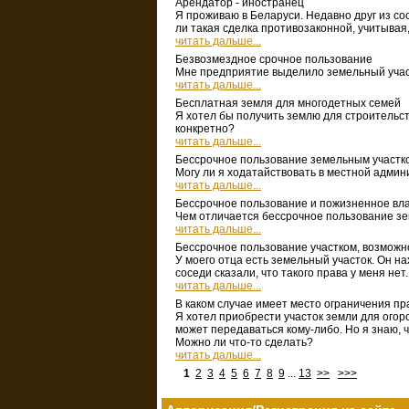
Арендатор - иностранец
Я проживаю в Беларуси. Недавно друг из со
ли такая сделка противозаконной, учитывая,
читать дальше...
Безвозмездное срочное пользование
Мне предприятие выделило земельный участ
читать дальше...
Бесплатная земля для многодетных семей
Я хотел бы получить землю для строительств
конкретно?
читать дальше...
Бессрочное пользование земельным участк
Могу ли я ходатайствовать в местной админ
читать дальше...
Бессрочное пользование и пожизненное вл
Чем отличается бессрочное пользование з
читать дальше...
Бессрочное пользование участком, возможно
У моего отца есть земельный участок. Он н
соседи сказали, что такого права у меня нет
читать дальше...
В каком случае имеет место ограничения пр
Я хотел приобрести участок земли для огоро
может передаваться кому-либо. Но я знаю, 
Можно ли что-то сделать?
читать дальше...
1
2
3
4
5
6
7
8
9
...
13
>>
>>>