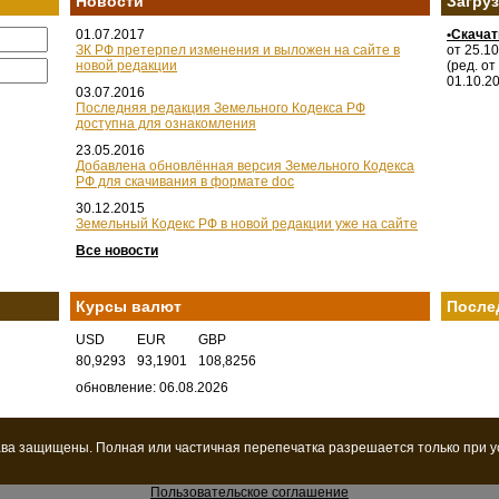
Новости
Загру
01.07.2017
•Скача
ЗК РФ претерпел изменения и выложен на сайте в
от 25.1
новой редакции
(ред. от
01.10.2
03.07.2016
Последняя редакция Земельного Кодекса РФ
доступна для ознакомления
23.05.2016
Добавлена обновлённая версия Земельного Кодекса
РФ для скачивания в формате doc
30.12.2015
Земельный Кодекс РФ в новой редакции уже на сайте
Все новости
Курсы валют
После
USD
EUR
GBP
80,9293
93,1901
108,8256
обновление: 06.08.2026
ава защищены. Полная или частичная перепечатка разрешается только при 
Пользовательское соглашение