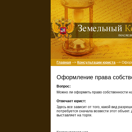
Главная
-->
Консультации юриста
--> Офор
Оформление права собстве
Вопрос:
Можно ли оформить право собственности на
Отвечает юрист:
Здесь все зависит от того, какой вид разре
потребуется сначала возвести этот объект.
выставляет на торги.