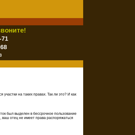
воните!
-71
-68
3
участки на таких правах. Так ли это? И как
часток был выделен в бессрочное пользование
 Но, ваш отец не имеет права распоряжаться