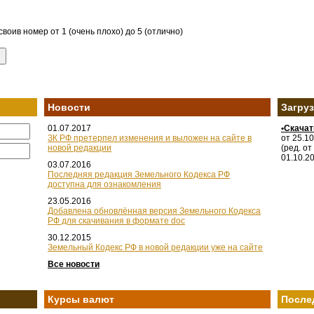
воив номер от 1 (очень плохо) до 5 (отлично)
Новости
Загру
01.07.2017
•Скача
ЗК РФ претерпел изменения и выложен на сайте в
от 25.1
новой редакции
(ред. от
01.10.2
03.07.2016
Последняя редакция Земельного Кодекса РФ
доступна для ознакомления
23.05.2016
Добавлена обновлённая версия Земельного Кодекса
РФ для скачивания в формате doc
30.12.2015
Земельный Кодекс РФ в новой редакции уже на сайте
Все новости
Курсы валют
После