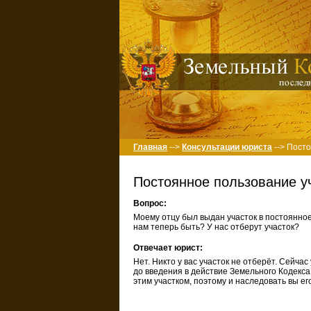
Главная
-->
Консультации юриста
--> Пост
Постоянное пользование у
Вопрос:
Моему отцу был выдан участок в постоянное 
нам теперь быть? У нас отберут участок?
Отвечает юрист:
Нет. Никто у вас участок не отберёт. Сейчас
до введения в действие Земельного Кодекса (
этим участком, поэтому и наследовать вы его 