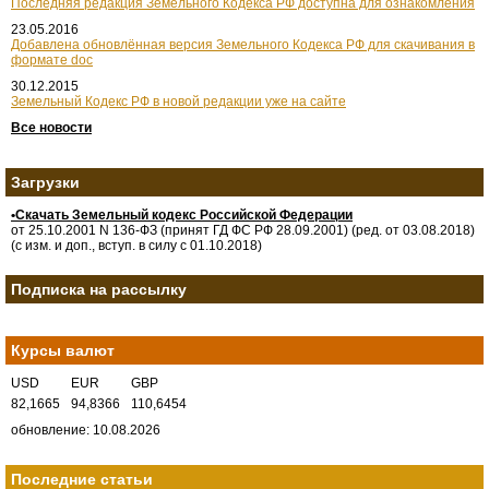
Последняя редакция Земельного Кодекса РФ доступна для ознакомления
23.05.2016
Добавлена обновлённая версия Земельного Кодекса РФ для скачивания в
формате doc
30.12.2015
Земельный Кодекс РФ в новой редакции уже на сайте
Все новости
Загрузки
•Скачать Земельный кодекс Российской Федерации
от 25.10.2001 N 136-ФЗ (принят ГД ФС РФ 28.09.2001) (ред. от 03.08.2018)
(с изм. и доп., вступ. в силу с 01.10.2018)
Подписка на рассылку
Курсы валют
USD
EUR
GBP
82,1665
94,8366
110,6454
обновление: 10.08.2026
Последние статьи