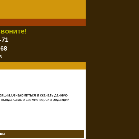
воните!
-71
-68
3
рации.Ознакомиться и скачать данную
ы всегда самые свежие версии редакций
зки