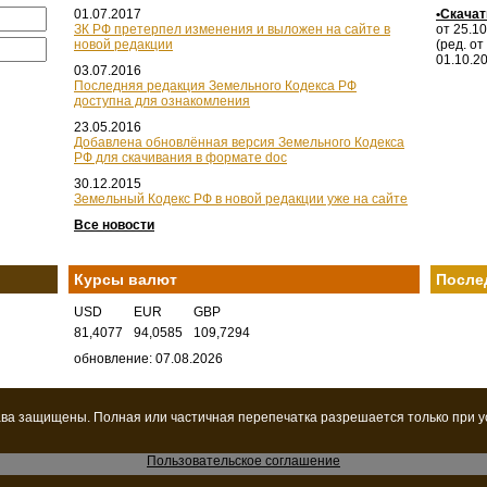
01.07.2017
•Скача
ЗК РФ претерпел изменения и выложен на сайте в
от 25.1
новой редакции
(ред. от
01.10.2
03.07.2016
Последняя редакция Земельного Кодекса РФ
доступна для ознакомления
23.05.2016
Добавлена обновлённая версия Земельного Кодекса
РФ для скачивания в формате doc
30.12.2015
Земельный Кодекс РФ в новой редакции уже на сайте
Все новости
Курсы валют
После
USD
EUR
GBP
81,4077
94,0585
109,7294
обновление: 07.08.2026
ава защищены. Полная или частичная перепечатка разрешается только при 
Пользовательское соглашение