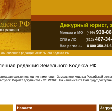
Дежурный юрист, з
938-86
Москва и МО
(499)
467-34
СПб и ЛО
(812)
Все регионы
8 800 350-24-6
а обновленная редакция Земельного Кодекса РФ
ленная редакция Земельного Кодекса РФ
держащая самые последние изменения, Земельного Кодекса Российской Феде
 загрузок. Формат документов - MS WORD. На нашем сайте Вам будут доступн
Новости
Загру