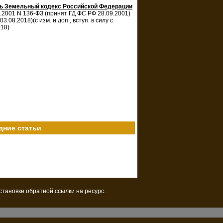
ть Земельный кодекс Российской Федерации
0.2001 N 136-ФЗ (принят ГД ФС РФ 28.09.2001)
 03.08.2018)(с изм. и доп., вступ. в силу с
018)
дние статьи
установке обратной
ссылки
на ресурс.