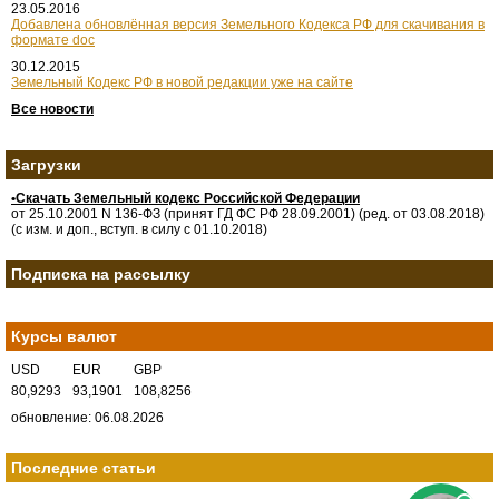
23.05.2016
Добавлена обновлённая версия Земельного Кодекса РФ для скачивания в
формате doc
30.12.2015
Земельный Кодекс РФ в новой редакции уже на сайте
Все новости
Загрузки
•Скачать Земельный кодекс Российской Федерации
от 25.10.2001 N 136-ФЗ (принят ГД ФС РФ 28.09.2001) (ред. от 03.08.2018)
(с изм. и доп., вступ. в силу с 01.10.2018)
Подписка на рассылку
Курсы валют
USD
EUR
GBP
80,9293
93,1901
108,8256
обновление: 06.08.2026
Последние статьи