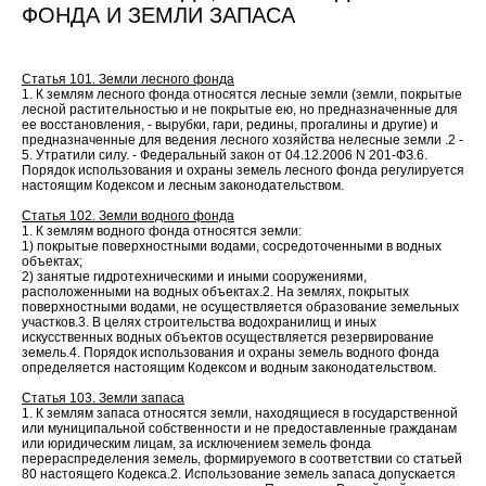
ФОНДА И ЗЕМЛИ ЗАПАСА
Статья 101. Земли лесного фонда
1. К землям лесного фонда относятся лесные земли (земли, покрытые
лесной растительностью и не покрытые ею, но предназначенные для
ее восстановления, - вырубки, гари, редины, прогалины и другие) и
предназначенные для ведения лесного хозяйства нелесные земли .2 -
5. Утратили силу. - Федеральный закон от 04.12.2006 N 201-ФЗ.6.
Порядок использования и охраны земель лесного фонда регулируется
настоящим Кодексом и лесным законодательством.
Статья 102. Земли водного фонда
1. К землям водного фонда относятся земли:
1) покрытые поверхностными водами, сосредоточенными в водных
объектах;
2) занятые гидротехническими и иными сооружениями,
расположенными на водных объектах.2. На землях, покрытых
поверхностными водами, не осуществляется образование земельных
участков.3. В целях строительства водохранилищ и иных
искусственных водных объектов осуществляется резервирование
земель.4. Порядок использования и охраны земель водного фонда
определяется настоящим Кодексом и водным законодательством.
Статья 103. Земли запаса
1. К землям запаса относятся земли, находящиеся в государственной
или муниципальной собственности и не предоставленные гражданам
или юридическим лицам, за исключением земель фонда
перераспределения земель, формируемого в соответствии со статьей
80 настоящего Кодекса.2. Использование земель запаса допускается